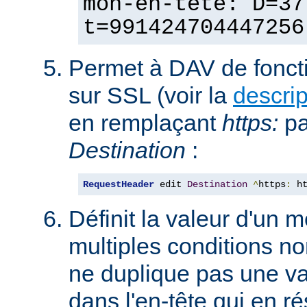
mon-en-tête: D=37
t=991424704447256
Permet à DAV de fonct
sur SSL (voir la
descri
en remplaçant
https:
p
Destination
:
RequestHeader
 edit 
Destination
^
https
:
 h
Définit la valeur d'un
multiples conditions n
ne duplique pas une va
dans l'en-tête qui en ré