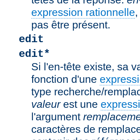
expression rationnelle
,
pas être présent.
edit
edit*
Si l'en-tête existe, sa 
fonction d'une
expressi
type recherche/rempla
valeur
est une
expressi
l'argument
remplaceme
caractères de remplac