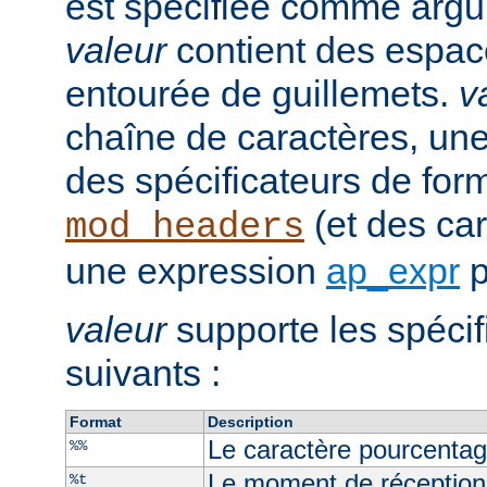
est spécifiée comme argu
valeur
contient des espaces
entourée de guillemets.
v
chaîne de caractères, un
des spécificateurs de for
(et des car
mod_headers
une expression
ap_expr
p
valeur
supporte les spécif
suivants :
Format
Description
Le caractère pourcenta
%%
Le moment de réception
%t