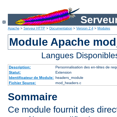
Serveu
Apache
>
Serveur HTTP
>
Documentation
>
Version 2.4
>
Modules
Module Apache mod
Langues Disponible
Description:
Personnalisation des en-têtes de re
Statut:
Extension
Identificateur de Module:
headers_module
Fichier Source:
mod_headers.c
Sommaire
Ce module fournit des direc