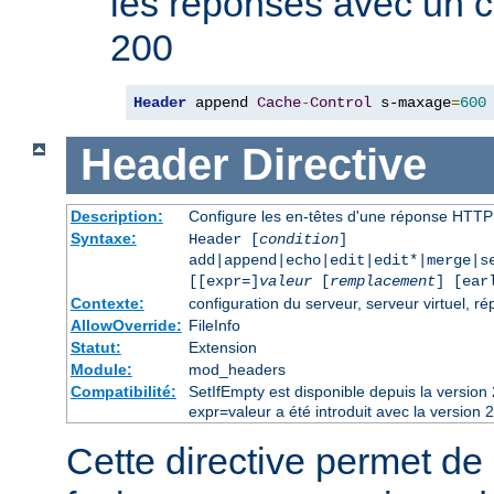
les réponses avec un 
200
Header
 append 
Cache
-
Control
 s-maxage
=
600
Header
Directive
Description:
Configure les en-têtes d'une réponse HTTP
Syntaxe:
Header [
condition
]
add|append|echo|edit|edit*|merge|s
[[expr=]
valeur
[
remplacement
] [ear
Contexte:
configuration du serveur, serveur virtuel, ré
AllowOverride:
FileInfo
Statut:
Extension
Module:
mod_headers
Compatibilité:
SetIfEmpty est disponible depuis la versio
expr=valeur a été introduit avec la version 
Cette directive permet de