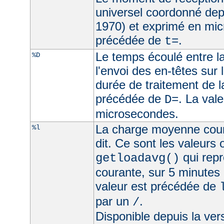
universel coordonné dep
1970) et exprimé en mic
précédée de
.
t=
Le temps écoulé entre la
%D
l'envoi des en-têtes sur l
durée de traitement de l
précédée de
. La val
D=
microsecondes.
La charge moyenne cour
%l
dit. Ce sont les valeurs
qui rep
getloadavg()
courante, sur 5 minutes
valeur est précédée de
par un
.
/
Disponible depuis la ve