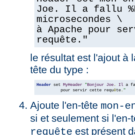
Joe. Il a fallu %
microsecondes \
à Apache pour ser
requête."
le résultat est l'ajout à
tête du type :
Header
 set 
MyHeader
"
Bonjour
Joe
.
Il
 a f
          pour servir cette requ
ê
te
.
"
Ajoute l'en-tête
mon-e
si et seulement si l'en-
est présent d
requête