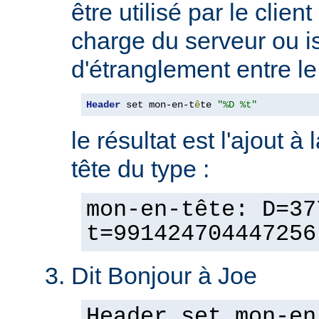
être utilisé par le clien
charge du serveur ou is
d'étranglement entre le 
Header
 set mon-en-t
ê
te 
"%D %t"
le résultat est l'ajout à
tête du type :
mon-en-tête: D=37
t=991424704447256
Dit Bonjour à Joe
Header set mon-en