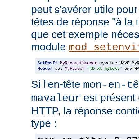
peut s'avérer utile pou
têtes de réponse "à la t
que cet exemple nécess
module
mod_setenvi
SetEnvIf
MyRequestHeader
Header
 set 
MyHeader
"%D %t mytext"
 env
=
H
Si l'en-tête
mon-en-tê
est présent 
mavaleur
HTTP, la réponse conti
type :