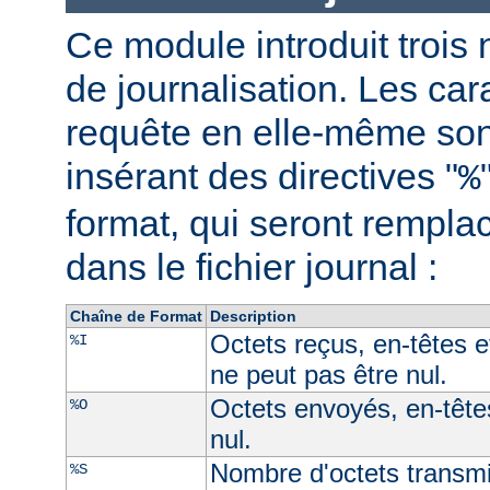
Ce module introduit trois 
de journalisation. Les car
requête en elle-même son
insérant des directives "
%
format, qui seront rempl
dans le fichier journal :
Chaîne de Format
Description
Octets reçus, en-têtes e
%I
ne peut pas être nul.
Octets envoyés, en-têtes
%O
nul.
Nombre d'octets transmi
%S