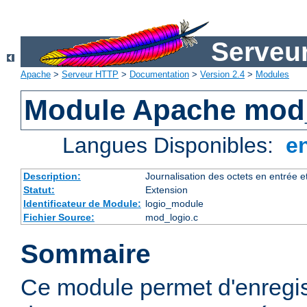
Serveu
Apache
>
Serveur HTTP
>
Documentation
>
Version 2.4
>
Modules
Module Apache mod
Langues Disponibles:
e
Description:
Journalisation des octets en entrée e
Statut:
Extension
Identificateur de Module:
logio_module
Fichier Source:
mod_logio.c
Sommaire
Ce module permet d'enregis