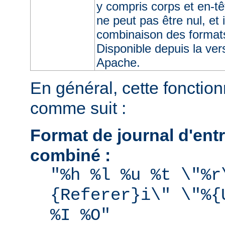
y compris corps et en-t
ne peut pas être nul, et 
combinaison des format
Disponible depuis la ve
Apache.
En général, cette fonctionn
comme suit :
Format de journal d'entr
combiné :
"%h %l %u %t \"%r
{Referer}i\" \"%{
%I %O"